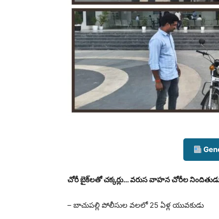
Gene
చోరీ బైక్‌లతో చక్కర్లు… వరుస వాహన చోరీల నిందితుడు 
– బాచుపల్లి పోలీసుల వలలో 25 ఏళ్ల యువకుడు