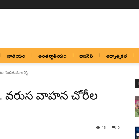
జాతీయం
అంతర్జాతీయం
బిజినెస్
ఆధ్యాత్మికత
ీల నిందితుడు అరెస్ట్
్లు… వరుస వాహన చోరీల
15
0