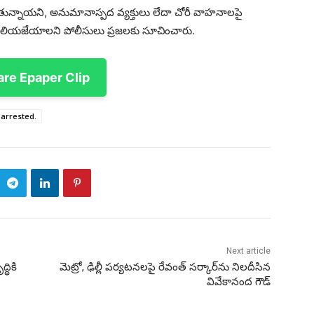
తున్నాయని, అనుమానాస్పద వ్యక్తులు లేదా చోరీ వాహనాలపై
 తెలియజేయాలని పోలీసులు ప్రజలకు సూచించారు.
re Epaper Clip
f arrested.
Next article
ధికి
మెట్రో, ఢిల్లీ పర్యటనలపై రేవంత్ సర్కార్‌ను నిలదీసిన
వివేకానంద గౌడ్