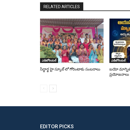
RELATED ARTICLES
ఎడిటోరియల్
ఎడిటోరియల్
సిద్ధార్థ హై స్కూల్ లో గోరింటాకు సంబరాలు
బయో మాగ్నెటి
ప్రయోజనాలు
EDITOR PICKS