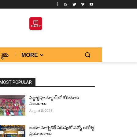
EPAPER
క్రైమ్
MORE
MOST POPULAR
సిద్ధార్థ హై స్కూల్ లో గోరింటాకు
సంబరాలు
August 8, 2026
బయో మాగ్నెటిక్ పరుపుతో ఎన్నో ఆరోగ్య
ప్రయోజనాలు