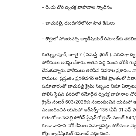
– రెండు చోరీ ద్విచక్ర వాహనాల స్వాధీనం
– బాచుపల్లి, దుండిగల్‌లోనూ పాత కేసులు
– కోర్టులో హాజరుపర్చి జ్యుడీషియల్ రిమాండ్‌కు తరలి
కుత్బుల్లాపూర్, జూలై 7 ( నమస్తే భరత్ ): వరుసగా ద్
పోలీసులు అరెస్టు చేశారు. అతని వద్ద నుంచి చోరీకి 
చేసుకున్నారు. పోలీసులు తెలిపిన వివరాల ప్రకారం.. నాగర్‌
రాములు, ప్రస్తుతం ప్రగతినగర్ ఆర్‌కేజీ ప్రాంతంలో
సమాచారంతో బాచుపల్లి క్రైమ్ సిబ్బంది నిఘా ఏర్పాటు
పోలీస్ స్టేషన్ పరిధిలో నమోదైన ద్విచక్ర వాహనాల చోరీ
క్రైమ్ నంబర్ 603/2026కు సంబంధించిన యమహా ఆర్‌
సంబంధించిన యమహా ఆర్‌ఎక్స్-135 (ఏపీ 01 ఎఫ్ 26
గతంలో బాచుపల్లి పోలీస్ స్టేషన్‌లో క్రైమ్ నంబర్ 540
కూడా వాహన చోరీ కేసులు నమోదైనట్లు పోలీసులు వె
కోర్టు జ్యుడీషియల్ రిమాండ్ విధించింది.