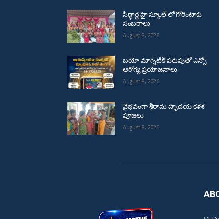
సిద్ధార్థ హై స్కూల్ లో గోరింటాకు
సంబరాలు
August 8, 2026
బయో మాగ్నెటిక్ పరుపుతో ఎన్నో
ఆరోగ్య ప్రయోజనాలు
August 8, 2026
వైభవంగా శ్రీరామ హృదయ కళశ
పూజలు
August 8, 2026
AB
VED