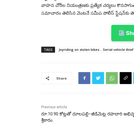
వాహన చోరీల నియంత్రణకు ప్రత్యేక చర్యలు కొనసాగు
సమాచారం తెలిసిన వెంటనే సమీప పోలీస్ స్టేషన్‌కు
Sha
TAGS
Joyriding on stolen bikes... Serial vehicle thie
Share
Previous article
రూ.10.90 కోట్లతో దూలపల్లి–జీడిమెట్ల రహదారి అభివృద్
శ్రీకారం