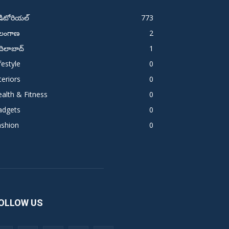
డిటోరియల్
773
ెలంగాణ
2
ిలాబాద్
1
festyle
0
teriors
0
alth & Fitness
0
adgets
0
ashion
0
OLLOW US