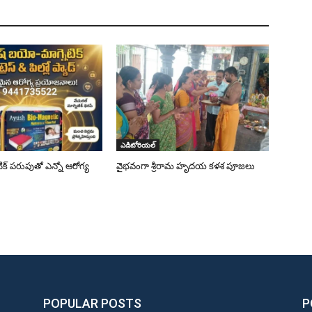
ఎడిటోరియల్
క్ పరుపుతో ఎన్నో ఆరోగ్య
వైభవంగా శ్రీరామ హృదయ కళశ పూజలు
POPULAR POSTS
P