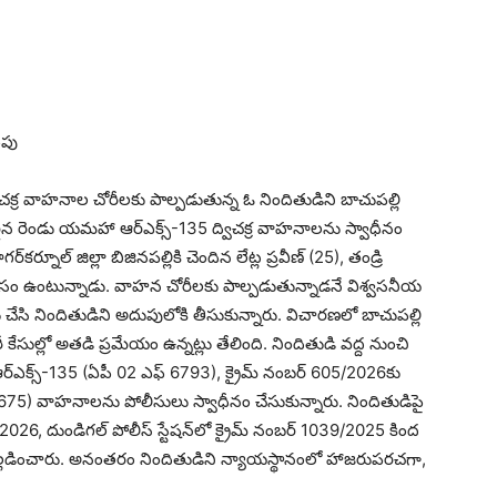
ంపు
విచక్ర వాహనాల చోరీలకు పాల్పడుతున్న ఓ నిందితుడిని బాచుపల్లి
గురైన రెండు యమహా ఆర్‌ఎక్స్-135 ద్విచక్ర వాహనాలను స్వాధీనం
కర్నూల్ జిల్లా బిజినపల్లికి చెందిన లేట్ల ప్రవీణ్ (25), తండ్రి
 నివాసం ఉంటున్నాడు. వాహన చోరీలకు పాల్పడుతున్నాడనే విశ్వసనీయ
 చేసి నిందితుడిని అదుపులోకి తీసుకున్నారు. విచారణలో బాచుపల్లి
 కేసుల్లో అతడి ప్రమేయం ఉన్నట్లు తేలింది. నిందితుడి వద్ద నుంచి
ఎక్స్-135 (ఏపీ 02 ఎఫ్ 6793), క్రైమ్ నంబర్ 605/2026కు
75) వాహనాలను పోలీసులు స్వాధీనం చేసుకున్నారు. నిందితుడిపై
/2026, దుండిగల్ పోలీస్ స్టేషన్‌లో క్రైమ్ నంబర్ 1039/2025 కింద
ల్లడించారు. అనంతరం నిందితుడిని న్యాయస్థానంలో హాజరుపరచగా,