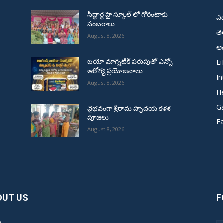
సిద్ధార్థ హై స్కూల్ లో గోరింటాకు
ఎ
సంబరాలు
త
August 8, 2026
ఆద
Li
బయో మాగ్నెటిక్ పరుపుతో ఎన్నో
ఆరోగ్య ప్రయోజనాలు
In
August 8, 2026
He
G
వైభవంగా శ్రీరామ హృదయ కళశ
పూజలు
F
August 8, 2026
OUT US
F
A