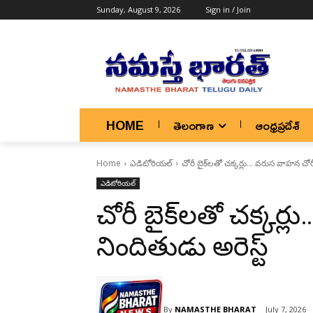
Sunday, August 9, 2026
Sign in / Join
HOME
తెలంగాణ
ఆంధ్రప్రదేశ్
Home
ఎడిటోరియల్
చోరీ బైక్‌లతో చక్కర్లు... వరుస వాహన చోర
ఎడిటోరియల్
చోరీ బైక్‌లతో చక్కర
నిందితుడు అరెస్ట్
By
NAMASTHE BHARAT
July 7, 2026