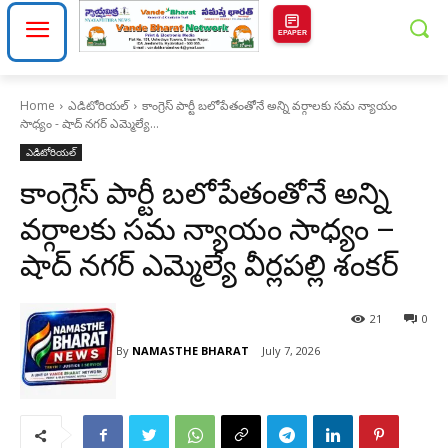
EPAPER
Home
ఎడిటోరియల్
కాంగ్రెస్ పార్టీ బలోపేతంతోనే అన్ని వర్గాలకు సమ న్యాయం
సాధ్యం - షాద్ నగర్ ఎమ్మెల్యే...
ఎడిటోరియల్
కాంగ్రెస్ పార్టీ బలోపేతంతోనే అన్ని
వర్గాలకు సమ న్యాయం సాధ్యం –
షాద్ నగర్ ఎమ్మెల్యే వీర్లపల్లి శంకర్
21
0
By
NAMASTHE BHARAT
July 7, 2026