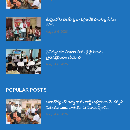
కేంద్రంలోని బిజెపి ప్రజా వ్యతిరేక పాలనపై సిపిఐ
పోరు
August 6, 2026
వైవిధ్యం కల పంటల సాగు కై రైతులను
చైతన్యవంతం చేయాలి
August 6, 2026
POPULAR POSTS
అనారోగ్యంతో ఉన్న గ్రామ పార్టీ అధ్యక్షులు వెంకన్న ని
మరియు ఎండి రాజియా ని పరామర్శించిన
August 6, 2026