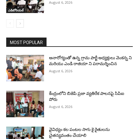
August 6, 2026
ఎడిటోరియల్
MOST POPULAR
అనారోగ్యంతో ఉన్న గ్రామ పార్టీ అధ్యక్షులు వెంకన్న ని
మరియు ఎండి రాజియా ని పరామర్శించిన
August 6, 2026
కేంద్రంలోని బిజెపి ప్రజా వ్యతిరేక పాలనపై సిపిఐ
పోరు
August 6, 2026
వైవిధ్యం కల పంటల సాగు కై రైతులను
చైతన్యవంతం చేయాలి