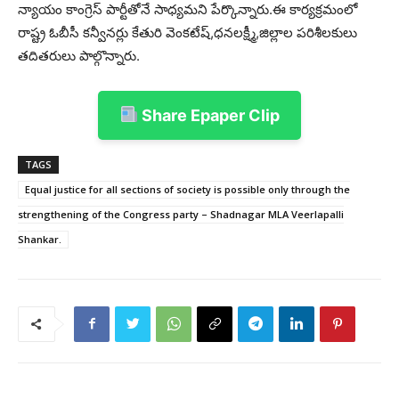
న్యాయం కాంగ్రెస్ పార్టీతోనే సాధ్యమని పేర్కొన్నారు.ఈ కార్యక్రమంలో
రాష్ట్ర ఓబీసీ కన్వీనర్లు కేతురి వెంకటేష్,ధనలక్ష్మీ,జిల్లాల పరిశీలకులు
తదితరులు పాల్గొన్నారు.
Share Epaper Clip
TAGS
Equal justice for all sections of society is possible only through the
strengthening of the Congress party – Shadnagar MLA Veerlapalli
Shankar.