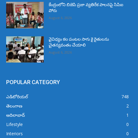
కేంద్రంలోని బిజెపి ప్రజా వ్యతిరేక పాలనపై సిపిఐ
పోరు
August 6, 2026
వైవిధ్యం కల పంటల సాగు కై రైతులను
చైతన్యవంతం చేయాలి
August 6, 2026
POPULAR CATEGORY
ఎడిటోరియల్
748
తెలంగాణ
2
ఆదిలాబాద్
1
Lifestyle
0
Interiors
0