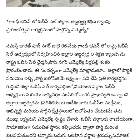
*గాంధీ భవన్ లో ఓబీసీ సెల్ జిల్లాల అబ్జర్వర్ల శిక్షణ క్యాంపు
ప్రారంభోత్సవ కార్యక్రమంలో పాల్గొన్న ఎమ్మెల్యే*
నమస్తే భారత్ షాద్ నగర్ జులై 06:నేడు గాంధీ భవన్ లో రాష్ట్ర ఓబీసీ
సెల్ ఆధ్వర్యంలో నిర్వహించిన జిల్లాల అబ్జర్వర్ల ల శిక్షణ క్యాంపు ను
రాష్ట్ర ఓబీసీ సెల్ చైర్మన్,షాద్ నగర్ ఎమ్మెల్యే వీర్లపల్లి శంకర్
ప్రారంభించారు. ఈ సందర్భంగా ఎమ్మెల్యే మాట్లాడుతూ… జిల్లాలో పార్టీకి
సమయం ఇచ్చి ,పార్టీ బలోపేతమే లక్ష్యంగా పని చేసే ప్రతి కార్యకర్తను
గుర్తించి జిల్లా ఓబీసీ సెల్ కార్యవర్గంలో,నియోజక వర్గాల ఓబీసీ
అధ్యక్షులు మరియు కార్యవర్గం ఎంపికలో వారికి ప్రాధాన్యత ఇవ్వాలని
జిల్లాల అబ్జర్వర్లను (పరిశీలికులు) ఆదేశించారు.ఓబీసీల సంక్షేమం,
అభివృద్ధి మరియు పార్టీని క్షేత్రస్థాయిలో బలోపేతం చేయడమే తమ
ముఖ్య లక్ష్యమని ఎమ్మెల్యే స్పష్టం చేశారు. ఓబీసీ వర్గాలకు రాజకీయంగా,
సామాజికంగా సముచిత స్థానం కల్పించడం ద్వారా పార్టీ మరింత
బలపడుతుందని అన్నారు.బడుగు బలహీన వర్గాల శ్రేయస్సు,సమాజిక