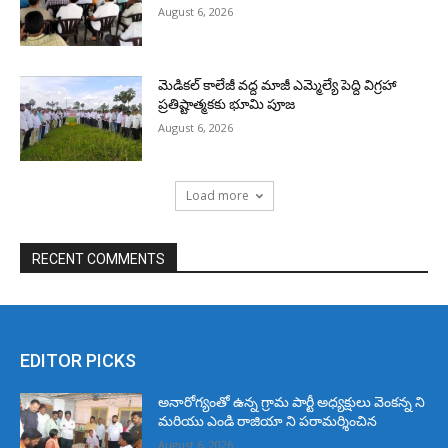
August 6, 2026
మెడికల్ కాలేజీ వద్ద మాజీ ఎమ్మెల్యే పెద్ది విగ్రహా
ప్రతిష్టాత్మకకు భూమి పూజ
August 6, 2026
Load more
RECENT COMMENTS
EDITOR PICKS
అనారోగ్యంతో ఉన్న గ్రామ పార్టీ అధ్యక్షులు వెంకన్న ని
మరియు ఎండి రాజియా ని పరామర్శించిన
August 6, 2026