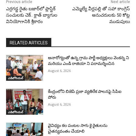
Previous article
Next article
ఎర్రగడ్డ రైతు బజార్‌లో ప్లాస్టిక్
ఎమ్మెల్యే వీర్లపల్లి తో సహా కాంగ్రెస్
సంచులకు చెక్.. క్లాత్ బ్యాగుల
అనుచరులకు 50 కోట్ల
వినియోగానికి శ్రీకారం
ముడుపులు
RELATED ARTICLES
అనారోగ్యంతో ఉన్న గ్రామ పార్టీ అధ్యక్షులు వెంకన్న ని
మరియు ఎండి రాజియా ని పరామర్శించిన
August 6, 2026
ఎడిటోరియల్
కేంద్రంలోని బిజెపి ప్రజా వ్యతిరేక పాలనపై సిపిఐ
పోరు
August 6, 2026
ఎడిటోరియల్
వైవిధ్యం కల పంటల సాగు కై రైతులను
చైతన్యవంతం చేయాలి