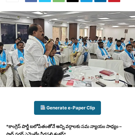
Generate e-Paper Clip
*కాంగ్రెస్ పార్టీ బలోపేతంతోనే అన్ని వర్గాలకు సమ న్యాయం సాధ్యం –
షాద్ నగర్ ఎమ్మెల్యే వీర్లపల్లి శంకర్*