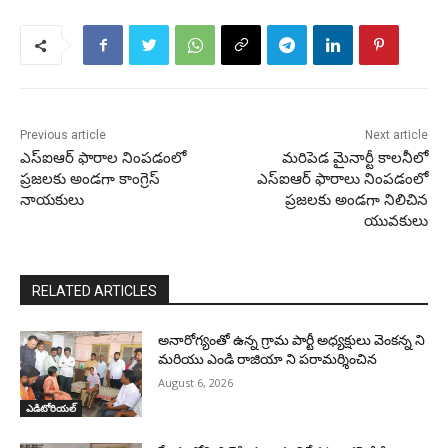
Previous article
Next article
ఎస్‌ఐఆర్ ఫారాల నింపడంలో
మరిపెడ మైనార్టీ కాలనీలో
ప్రజలకు అండగా కాంగ్రెస్
ఎస్‌ఐఆర్ ఫారాలు నింపడంలో
నాయకులు
ప్రజలకు అండగా నిలిచిన
యువకులు
RELATED ARTICLES
అనారోగ్యంతో ఉన్న గ్రామ పార్టీ అధ్యక్షులు వెంకన్న ని
మరియు ఎండి రాజియా ని పరామర్శించిన
August 6, 2026
ఎడిటోరియల్