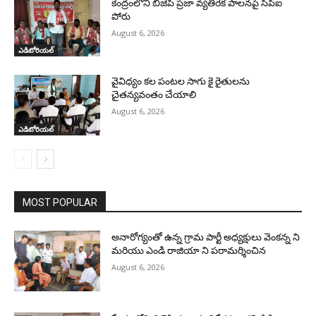
కేంద్రంలోని బిజెపి ప్రజా వ్యతిరేక పాలనపై సిపిఐ
పోరు
August 6, 2026
ఎడిటోరియల్
వైవిధ్యం కల పంటల సాగు కై రైతులను
చైతన్యవంతం చేయాలి
August 6, 2026
ఎడిటోరియల్
MOST POPULAR
అనారోగ్యంతో ఉన్న గ్రామ పార్టీ అధ్యక్షులు వెంకన్న ని
మరియు ఎండి రాజియా ని పరామర్శించిన
August 6, 2026