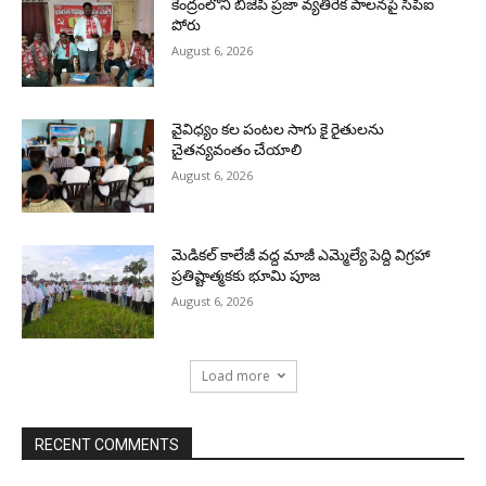
కేంద్రంలోని బిజెపి ప్రజా వ్యతిరేక పాలనపై సిపిఐ
పోరు
August 6, 2026
వైవిధ్యం కల పంటల సాగు కై రైతులను
చైతన్యవంతం చేయాలి
August 6, 2026
మెడికల్ కాలేజీ వద్ద మాజీ ఎమ్మెల్యే పెద్ది విగ్రహా
ప్రతిష్టాత్మకకు భూమి పూజ
August 6, 2026
Load more
RECENT COMMENTS