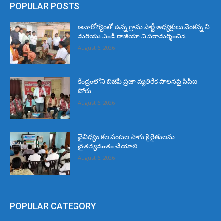
POPULAR POSTS
అనారోగ్యంతో ఉన్న గ్రామ పార్టీ అధ్యక్షులు వెంకన్న ని
మరియు ఎండి రాజియా ని పరామర్శించిన
August 6, 2026
కేంద్రంలోని బిజెపి ప్రజా వ్యతిరేక పాలనపై సిపిఐ
పోరు
August 6, 2026
వైవిధ్యం కల పంటల సాగు కై రైతులను
చైతన్యవంతం చేయాలి
August 6, 2026
POPULAR CATEGORY