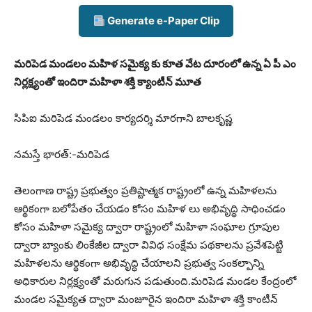
Generate e-Paper Clip
మరిపెడ మండలం మహిళ సమైక్య కు కూత వేట దూరంలో ఉన్న ఏ పీ ఎం
నిర్లక్ష్యంతో ఇందిరా మహిళా శక్తి క్యాంటీన్ మూత
సిపిఐ మరిపెడ మండలం కార్యదర్శి మారగాని బాలకృష్ణ
నమస్తే భారత్:-మరిపెడ
తెలంగాణ రాష్ట్ర ప్రభుత్వం ప్రతిష్టాత్మక రాష్ట్రంలో ఉన్న మహిళలను
ఆర్థికంగా బలోపేతం చేయడం కోసం మహిళ లు అభివృద్ధి సాధించడం
కోసం మహిళా సమైక్య ద్వారా రాష్ట్రంలో మహిళా సంఘాల గ్రూపుల
ద్వారా బ్యాంకు లింకేజీల ద్వారా వివిధ సంక్షేమ పథకాలను ప్రవేశపెట్టి
మహిళలను ఆర్థికంగా అభివృద్ధి చేయాలని ప్రభుత్వ సంకల్పాన్ని
అధికారుల నిర్లక్ష్యంతో మరుగున పడుతుంది.మరిపెడ మండల కేంద్రంలో
మండల సమైక్యత ద్వారా మంజూరైన ఇందిరా మహిళా శక్తి కాంటీన్