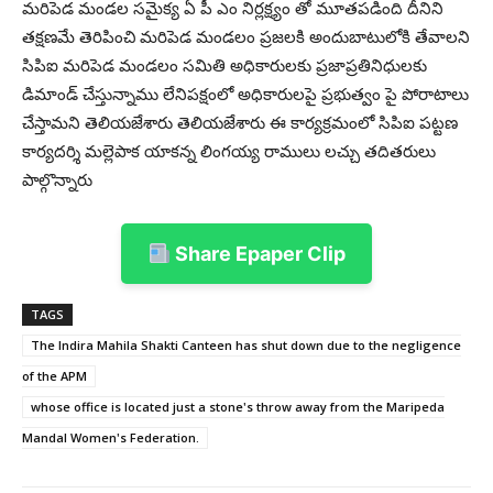
మరిపెడ మండల సమైక్య ఏ పీ ఎం నిర్లక్ష్యం తో మూతపడింది దీనిని
తక్షణమే తెరిపించి మరిపెడ మండలం ప్రజలకి అందుబాటులోకి తేవాలని
సిపిఐ మరిపెడ మండలం సమితి అధికారులకు ప్రజాప్రతినిధులకు
డిమాండ్ చేస్తున్నాము లేనిపక్షంలో అధికారులపై ప్రభుత్వం పై పోరాటాలు
చేస్తామని తెలియజేశారు తెలియజేశారు ఈ కార్యక్రమంలో సిపిఐ పట్టణ
కార్యదర్శి మల్లెపాక యాకన్న లింగయ్య రాములు లచ్చు తదితరులు
పాల్గొన్నారు
Share Epaper Clip
TAGS
The Indira Mahila Shakti Canteen has shut down due to the negligence
of the APM
whose office is located just a stone's throw away from the Maripeda
Mandal Women's Federation.