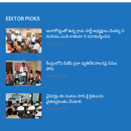
EDITOR PICKS
అనారోగ్యంతో ఉన్న గ్రామ పార్టీ అధ్యక్షులు వెంకన్న ని
మరియు ఎండి రాజియా ని పరామర్శించిన
August 6, 2026
కేంద్రంలోని బిజెపి ప్రజా వ్యతిరేక పాలనపై సిపిఐ
పోరు
August 6, 2026
వైవిధ్యం కల పంటల సాగు కై రైతులను
చైతన్యవంతం చేయాలి
August 6, 2026