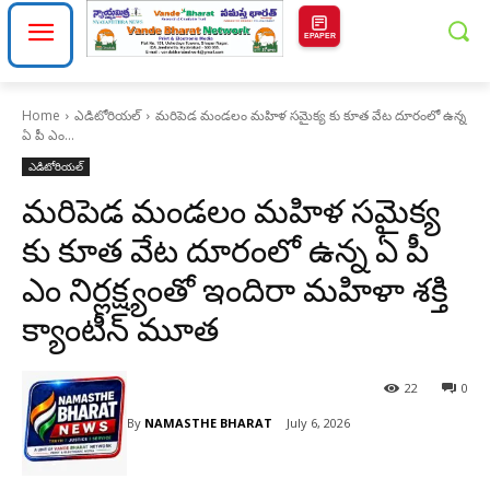
EPAPER
Home
ఎడిటోరియల్
మరిపెడ మండలం మహిళ సమైక్య కు కూత వేట దూరంలో ఉన్న
ఏ పీ ఎం...
ఎడిటోరియల్
మరిపెడ మండలం మహిళ సమైక్య
కు కూత వేట దూరంలో ఉన్న ఏ పీ
ఎం నిర్లక్ష్యంతో ఇందిరా మహిళా శక్తి
క్యాంటీన్ మూత
22
0
By
NAMASTHE BHARAT
July 6, 2026