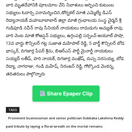
వారి మృతదేహానికి పూలమాల వేసి నివాళులు అర్పించి కుటుంబ
సభ్యులు ఓదార్చి పరామర్శించిన.డోర్నకల్ మాజీ ఎమ్మెల్యే డిఎస్
రెడ్యానాయక్ మహబూబాబాద్ జిల్లా మాజీ గ్రంధాలయ సంస్థ చైర్మన్ శ్రీ
గుడిపూడి నవీన్ రావు సీనియర్ నాయకులు రామడుగు అచ్యుత్ రావు
వారి వెంట మాజీ కోఆప్షన్ సభ్యులు, ఉగ్గంపల్లి సర్పంచ్ అయూబ్ పాషా,
13వ వార్డు కౌన్సిలర్ గట్ల సుజాత మహిపాల్ రెడ్డి, 5 వార్డ్ కౌన్సిలర్ బోడ
భాస్కర్, దిగజార్ల పేపర్ శ్రీను, బిఆర్ఎస్ పార్టీ మైనార్టీ నాయకులు
సయ్యద్ లతీఫ్, హరి నాయక్, దిగజార్ల ముఖేష్, దుస్స నరసయ్య, బోడ
రెడ్యా, నాగరాజు, గండి మహేష్, నిరంజన్ రెడ్డి, గోల్కొండ వెంకన్న,
తదితరులు పాల్గొన్నారు
Share Epaper Clip
TAGS
Prominent businessman and senior politician Dubbaka Lakshma Reddy
paid tribute by laying a floral wreath on the mortal remains.