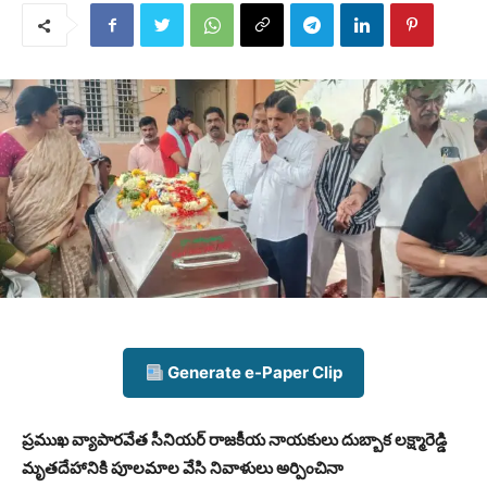
Generate e-Paper Clip
ప్రముఖ వ్యాపారవేత సీనియర్ రాజకీయ నాయకులు దుబ్బాక లక్ష్మారెడ్డి
మృతదేహానికి పూలమాల వేసి నివాళులు అర్పించినా