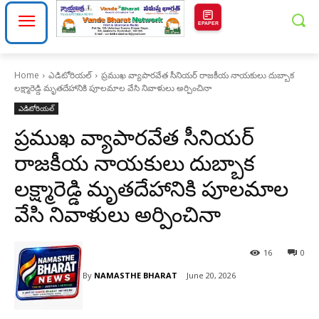
EPAPER
Home
ఎడిటోరియల్
ప్రముఖ వ్యాపారవేత సీనియర్ రాజకీయ నాయకులు దుబ్బాక
లక్ష్మారెడ్డి మృతదేహానికి పూలమాల వేసి నివాళులు అర్పించినా
ఎడిటోరియల్
ప్రముఖ వ్యాపారవేత సీనియర్
రాజకీయ నాయకులు దుబ్బాక
లక్ష్మారెడ్డి మృతదేహానికి పూలమాల
వేసి నివాళులు అర్పించినా
16
0
By
NAMASTHE BHARAT
June 20, 2026