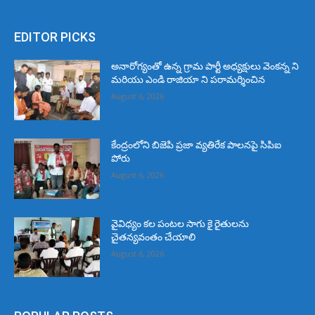
EDITOR PICKS
అనారోగ్యంతో ఉన్న గ్రామ పార్టీ అధ్యక్షులు వెంకన్న ని
మరియు ఎండి రాజియా ని పరామర్శించిన
August 6, 2026
కేంద్రంలోని బిజెపి ప్రజా వ్యతిరేక పాలనపై సిపిఐ
పోరు
August 6, 2026
వైవిధ్యం కల పంటల సాగు కై రైతులను
చైతన్యవంతం చేయాలి
August 6, 2026