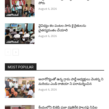
పోరు
August 6, 2026
ఎడిటోరియల్
వైవిధ్యం కల పంటల సాగు కై రైతులను
చైతన్యవంతం చేయాలి
August 6, 2026
ఎడిటోరియల్
MOST POPULAR
అనారోగ్యంతో ఉన్న గ్రామ పార్టీ అధ్యక్షులు వెంకన్న ని
మరియు ఎండి రాజియా ని పరామర్శించిన
August 6, 2026
కేంద్రంలోని బిజెపి ప్రజా వ్యతిరేక పాలనపై సిపిఐ