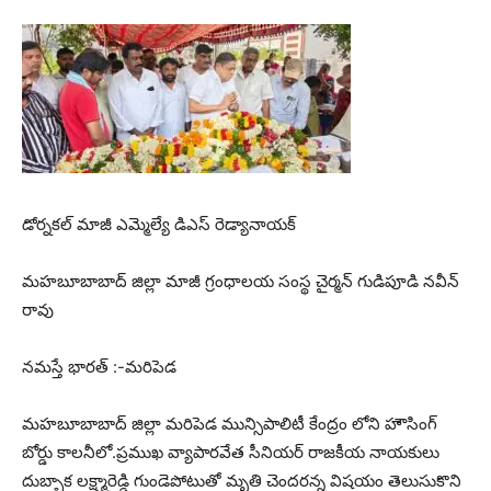
డోర్నకల్ మాజీ ఎమ్మెల్యే డిఎస్ రెడ్యానాయక్
మహబూబాబాద్ జిల్లా మాజీ గ్రంధాలయ సంస్థ చైర్మన్ గుడిపూడి నవీన్
రావు
నమస్తే భారత్ :-మరిపెడ
మహబూబాబాద్ జిల్లా మరిపెడ మున్సిపాలిటీ కేంద్రం లోని హౌసింగ్
బోర్డు కాలనీలో.ప్రముఖ వ్యాపారవేత సీనియర్ రాజకీయ నాయకులు
దుబ్బాక లక్ష్మారెడ్డి గుండెపోటుతో మృతి చెందరన్న విషయం తెలుసుకొని