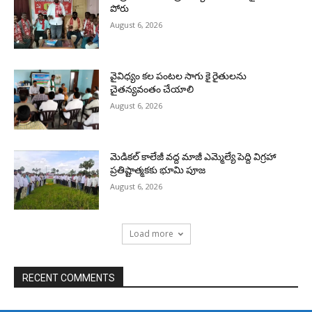
పోరు
August 6, 2026
వైవిధ్యం కల పంటల సాగు కై రైతులను
చైతన్యవంతం చేయాలి
August 6, 2026
మెడికల్ కాలేజీ వద్ద మాజీ ఎమ్మెల్యే పెద్ది విగ్రహా
ప్రతిష్టాత్మకకు భూమి పూజ
August 6, 2026
Load more
RECENT COMMENTS