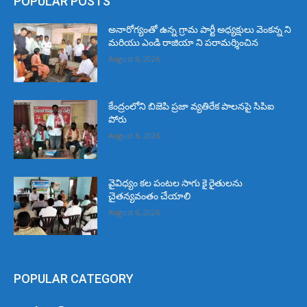
POPULAR POSTS
అనారోగ్యంతో ఉన్న గ్రామ పార్టీ అధ్యక్షులు వెంకన్న ని
మరియు ఎండి రాజియా ని పరామర్శించిన
August 6, 2026
కేంద్రంలోని బిజెపి ప్రజా వ్యతిరేక పాలనపై సిపిఐ
పోరు
August 6, 2026
వైవిధ్యం కల పంటల సాగు కై రైతులను
చైతన్యవంతం చేయాలి
August 6, 2026
POPULAR CATEGORY