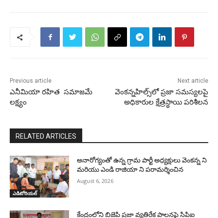
Previous article
Next article
ఎనీమియా రహిత సమాజమే
వెంకన్నహిల్స్‌లో ప్రజా సమస్యలపై
లక్ష్యం
అధికారుల క్షేత్రస్థాయి పరిశీలన
RELATED ARTICLES
అనారోగ్యంతో ఉన్న గ్రామ పార్టీ అధ్యక్షులు వెంకన్న ని
మరియు ఎండి రాజియా ని పరామర్శించిన
August 6, 2026
ఎడిటోరియల్
కేంద్రంలోని బిజెపి ప్రజా వ్యతిరేక పాలనపై సిపిఐ