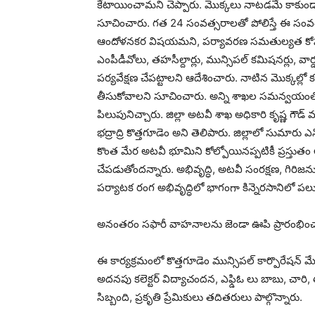
కేటాయించామని చెప్పారు. మొక్కలు నాటడమే కాకుండా
సూచించారు. గత 24 సంవత్సరాలతో పోలిస్తే ఈ సంవత్సర
ఆందోళనకర విషయమని, పర్యావరణ సమతుల్యత కోసం వ
ఎంపీడీవోలు, తహసీల్దార్లు, మున్సిపల్ కమిషనర్లు, వా
పర్యవేక్షణ చేపట్టాలని ఆదేశించారు. నాటిన మొక్కల్ల
తీసుకోవాలని సూచించారు. అన్ని శాఖల సమన్వయం
పిలుపునిచ్చారు. జిల్లా అటవీ శాఖ అధికారి కృష్ణ గౌడ్ మ
భద్రాద్రి కొత్తగూడెం అని తెలిపారు. జిల్లాలో సుమార
కొంత మేర అటవీ భూమిని కోల్పోయినప్పటికీ ప్రస్తుతం 
చేపడుతోందన్నారు. అభివృద్ధి, అటవీ సంరక్షణ, గి
పర్యాటక రంగ అభివృద్ధిలో భాగంగా కిన్నెరసానిలో పలు 
అనంతరం సఫారీ వాహనాలను జెండా ఊపి ప్రారంభించ
ఈ కార్యక్రమంలో కొత్తగూడెం మున్సిపల్ కార్పొరేషన్ మ
అదనపు కలెక్టర్ విద్యాచందన, ఎఫ్డిఓ లు బాబు, చారి, త
సిబ్బంది, ప్రకృతి ప్రేమికులు తదితరులు పాల్గొన్నారు.