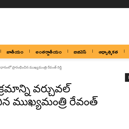
జాతీయం
అంతర్జాతీయం
బిజినెస్
ఆధ్యాత్మికత
ానంలో ప్రారంభించిన ముఖ్యమంత్రి రేవంత్ రెడ్డి
మాన్ని వర్చువల్
ిన ముఖ్యమంత్రి రేవంత్