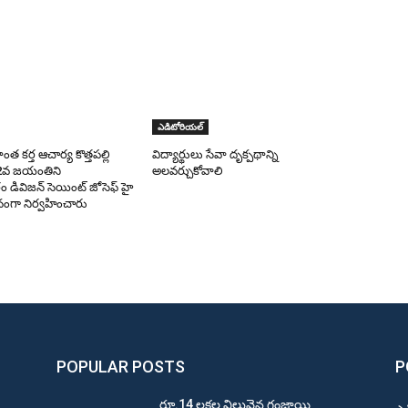
ఎడిటోరియల్
ంత కర్త ఆచార్య కొత్తపల్లి
విద్యార్థులు సేవా దృక్పథాన్ని
2వ జయంతిని
అలవర్చుకోవాలి
డివిజన్ సెయింట్ జోసెఫ్ హై
నంగా నిర్వహించారు
POPULAR POSTS
P
రూ.14 లక్షల విలువైన గంజాయి