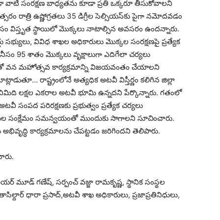
 వాటి సంరక్షణ బాధ్యతను కూడా ప్రతి ఒక్కరూ తీసుకోవాలని
ం రాత్రి ఉష్ణోగ్రతలు 35 డిగ్రీల సెల్సియస్‌కు పైగా నమోదవడం
ిస్తృత స్థాయిలో మొక్కలు నాటాల్సిన అవసరం ఉందన్నారు.
ర్డు సభ్యులు, వివిధ శాఖల అధికారులు మొక్కల సంరక్షణపై ప్రత్యేక
ో కనీసం 95 శాతం మొక్కలు వృక్షాలుగా ఎదిగేలా చర్యలు
తో వన మహోత్సవ కార్యక్రమాన్ని విజయవంతం చేయాలని
ాట్లాడుతూ… రాష్ట్రంలోనే అత్యధిక అటవీ విస్తీర్ణం కలిగిన జిల్లా
ు ఎనిమిది లక్షల ఎకరాల అటవీ భూమి ఉన్నదని పేర్కొన్నారు. గతంలో
అటవీ సంపద పరిరక్షణకు ప్రభుత్వం ప్రత్యేక చర్యలు
రిజనుల సంక్షేమం సమన్వయంతో ముందుకు సాగాలని సూచించారు.
అభివృద్ధి కార్యక్రమాలను చేపట్టడం జరిగిందని తెలిపారు.
ారు.
ేయర్ మూడ్ గణేష్, సర్పంచ్ వజ్జా రామకృష్ణ, స్థానిక సంస్థల
ాసిల్దార్ ధారా ప్రసాద్,అటవీ శాఖ అధికారులు, ప్రజాప్రతినిధులు,