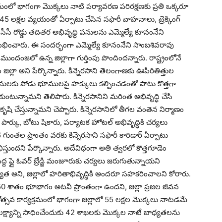
మంలో భాగంగా మొక్కలు నాటి పర్యావరణ పరిరక్షణకు ప్రతి ఒక్కరూ
 లక్షల వ్యయంతో ఏర్పాటు చేసిన సఫారీ వాహనాలు, ట్రెక్కింగ్
డ్, సీసీ రోడ్డు తదితర అభివృద్ధి పనులను ఎమ్మెల్యే కూనంనేని
్రారంభించారు. ఈ సందర్భంగా ఎమ్మెల్యే కూనంనేని సాంబశివరావు
లో ముందంజలో ఉన్న జిల్లాగా గుర్తింపు పొందిందన్నారు. రాష్ట్రంలోనే
డెం జిల్లా అని పేర్కొన్నారు. కిన్నెరసాని తెలంగాణకు ఊపిరితిత్తుల
ిజనులకు పోడు భూములపై హక్కులు కల్పించడంతో పాటు కొత్తగా
న్నామని తెలిపారు. కిన్నెరసానిని మరింత అభివృద్ధి చేసి
కు కృషి చేస్తున్నామని చెప్పారు. కిన్నెరసానిలో తీగల వంతెన నిర్మాణం
ూ పార్కు, బోటు షికారు, పర్యాటక హోటల్ అభివృద్ధికి చర్యలు
గుంతల ప్రాంతం వరకు కిన్నెరసాని సఫారీ కారిడార్ ఏర్పాటు
ుందని పేర్కొన్నారు. అదేవిధంగా అతి త్వరలో కొత్తగూడెం
ెద్ద ఫ్లై ఓవర్ బ్రేడ్జి మంజూరుకు చర్యలు జరుగుతున్నాయని
ధ్యత అని, జిల్లాలో హరితాభివృద్ధికి అందరూ సహకరించాలని కోరారు.
రు 50 శాతం భూభాగం అటవీ ప్రాంతంగా ఉందని, జిల్లా ప్రజల జీవన
వ కార్యక్రమంలో భాగంగా జిల్లాలో 55 లక్షల మొక్కలు నాటడమే
. ఈ లక్ష్యాన్ని సాధించేందుకు 42 శాఖలకు మొక్కల నాటే బాధ్యతలను