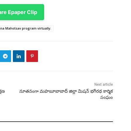
are Epaper Clip
ana Mahotsav program virtually.
Next article
్షణ
నూతనంగా మహబూబాబాద్ జిల్లా మిషన్ భగీరథ కార్మిక
సంఘం