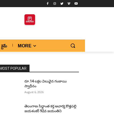
EPAPER
క్రైమ్
MORE
MOST POPULAR
రూ.14 లక్షల విలువైన గంజాయి
స్వాధీనం
August 6, 2026
తెలంగాణ సిద్ధాంత కర్త ఆచార్య కొత్తపల్లి
జయశంకర్ 92వ జయంతిని