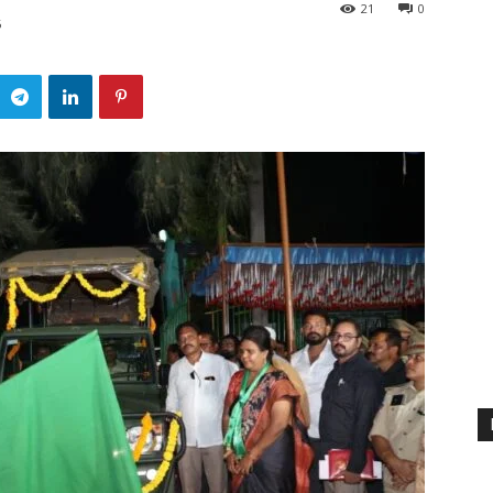
21
0
6