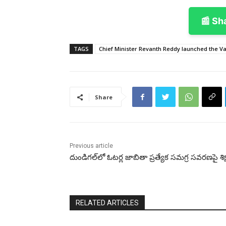
📰 Sh
TAGS
Chief Minister Revanth Reddy launched the V
Share
Previous article
దుండిగల్‌లో ఓటర్ల జాబితా ప్రత్యేక సమగ్ర సవరణపై శిక
RELATED ARTICLES