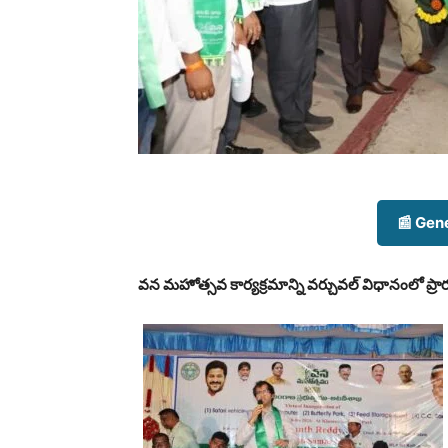
📰 Gen
వన మహోత్సవ కార్యక్రమాన్ని వర్చువల్ విధానంలో ప్రారం