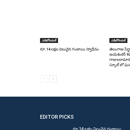
ఎడిటోరియల్
ఎడిటోరియల్
రూ.14 లక్షల విలువైన గంజాయి స్వాధీనం
తెలంగాణ సిద్ధా
జయశంకర్ 9
గాజులరామారం 
స్కూల్ లో ఘ
EDITOR PICKS
రూ.14 లక్షల విలువైన గంజాయి