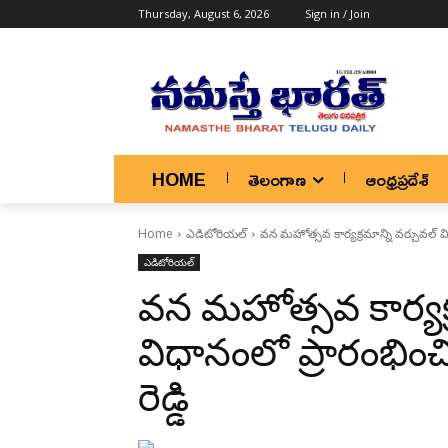
Thursday, August 6, 2026
Sign in / Join
HOME
తెలంగాణ
ఆంధ్రప్రదేశ్
Home
ఎడిటోరియల్
వన మహోత్సవ కార్యక్రమాన్ని వర్చువల్ విధ
ఎడిటోరియల్
వన మహోత్సవ కార్యక్ర
విధానంలో ప్రారంభించ
రెడ్డి