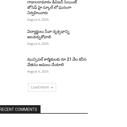
గాజులరామారం డివిజన్ సెయింట్
జోసెఫ్ హై స్కూల్ లో ఘనంగా
నిర్వహించారు
August 6, 2026
విద్యార్థులు సేవా దృక్పథాన్ని
అలవర్చుకోవాలి
August 6, 2026
మున్సిపల్ కార్మికులకు రూ.21 వేల కనీస
వేతనం అమలు చేయాలి
August 6, 2026
Load more
RECENT COMMENTS