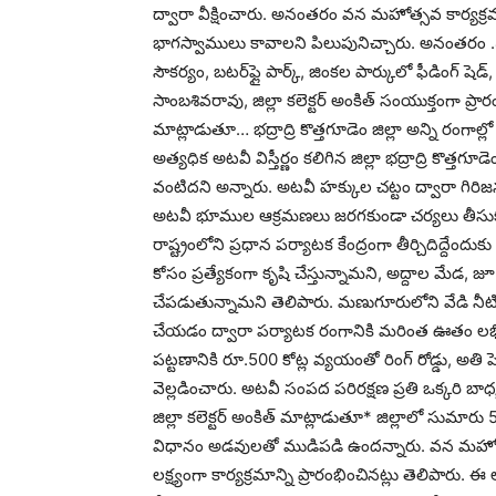
ద్వారా వీక్షించారు. అనంతరం వన మహోత్సవ కార్యక్ర
భాగస్వాములు కావాలని పిలుపునిచ్చారు. అనంతరం .45
సౌకర్యం, బటర్‌ఫ్లై పార్క్, జింకల పార్కులో ఫీడింగ్ షె
సాంబశివరావు, జిల్లా కలెక్టర్ అంకిత్ సంయుక్తంగా ప
మాట్లాడుతూ… భద్రాద్రి కొత్తగూడెం జిల్లా అన్ని రంగాల్
అత్యధిక అటవీ విస్తీర్ణం కలిగిన జిల్లా భద్రాద్రి కొత్తగూ
వంటిదని అన్నారు. అటవీ హక్కుల చట్టం ద్వారా గిర
అటవీ భూముల ఆక్రమణలు జరగకుండా చర్యలు తీసుకుంటు
రాష్ట్రంలోని ప్రధాన పర్యాటక కేంద్రంగా తీర్చిదిద్దేందు
కోసం ప్రత్యేకంగా కృషి చేస్తున్నామని, అద్దాల మేడ, జ
చేపడుతున్నామని తెలిపారు. మణుగూరులోని వేడి నీటి 
చేయడం ద్వారా పర్యాటక రంగానికి మరింత ఊతం లభిస్త
పట్టణానికి రూ.500 కోట్ల వ్యయంతో రింగ్ రోడ్డు, అతి ప
వెల్లడించారు. అటవీ సంపద పరిరక్షణ ప్రతి ఒక్కరి బా
జిల్లా కలెక్టర్ అంకిత్ మాట్లాడుతూ* జిల్లాలో సుమా
విధానం అడవులతో ముడిపడి ఉందన్నారు. వన మహోత్స
లక్ష్యంగా కార్యక్రమాన్ని ప్రారంభించినట్లు తెలిపారు