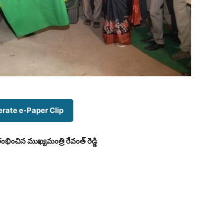
erate e-Paper Clip
భించిన ముఖ్యమంత్రి రేవంత్ రెడ్డి