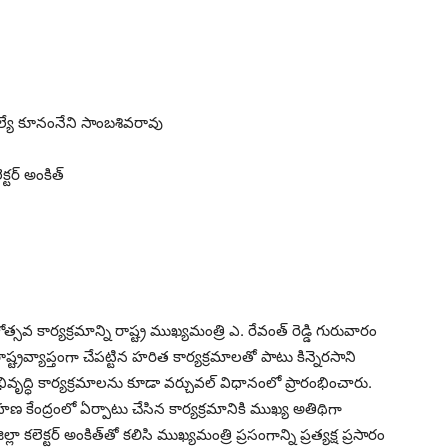
ెల్యే కూనంనేని సాంబశివరావు
్టర్ అంకిత్
సవ కార్యక్రమాన్ని రాష్ట్ర ముఖ్యమంత్రి ఎ. రేవంత్ రెడ్డి గురువారం
ట్రవ్యాప్తంగా చేపట్టిన హరిత కార్యక్రమాలతో పాటు కిన్నెరసాని
ివృద్ధి కార్యక్రమాలను కూడా వర్చువల్ విధానంలో ప్రారంభించారు.
వహణ కేంద్రంలో ఏర్పాటు చేసిన కార్యక్రమానికి ముఖ్య అతిథిగా
లెక్టర్ అంకిత్‌తో కలిసి ముఖ్యమంత్రి ప్రసంగాన్ని ప్రత్యక్ష ప్రసారం