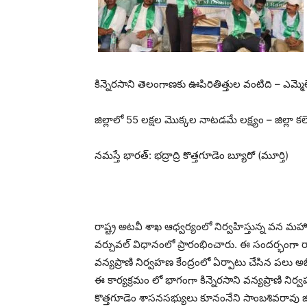
కిన్నెరసాని తెలంగాణకు ఊపిరితిత్తుల వంటిది – ఎమ్మ
జిల్లాలో 55 లక్షల మొక్కల నాటడమే లక్ష్యం – జిల్లా కలెక
నమస్తే భారత్: భద్రాద్రి కొత్తగూడెం బ్యూరో (మూర్తి)
రాష్ట్ర అటవీ శాఖ ఆధ్వర్యంలో నిర్వహిస్తున్న వన మహోత్
వర్చువల్ విధానంలో ప్రారంభించారు. ఈ సందర్భంగా రాష్
వన్యప్రాణి నిర్వహణ కేంద్రంలో ఏర్పాటు చేసిన పలు అభ
ఈ కార్యక్రమం లో భాగంగా కిన్నెరసాని వన్యప్రాణి నిర్
కొత్తగూడెం శాసనసభ్యులు కూనంనేని సాంబశివరావు జిల్లా క