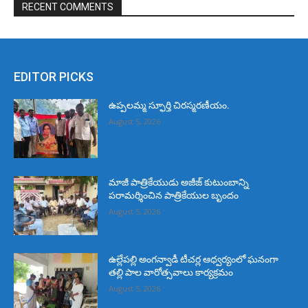
RECENT COMMENTS
EDITOR PICKS
ఉప్పలమ్మ స్ఫూర్తి చిరస్మరణీయం.
August 5, 2026
మాజీ పాత్రికేయుడు అజీజ్ కుటుంబాన్ని
పరామర్శించిన పాత్రికేయుల బృందం
August 5, 2026
ఉల్లేపల్లి అంగన్వాడీ టీచర్ల ఆధ్వర్యంలో ఘనంగా
తల్లి పాల వారోత్సవాలు కార్యక్రమం
August 5, 2026