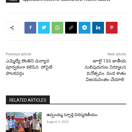
Previous article
Next article
ఎమ్మెల్యే దొంతిని మర్యాద
జూలై 13న జాతీయ
పూర్వకంగా కలిసిన సోసైటి
నులిపురుగుల నిర్మూలన
పాలకవర్గం
దినోత్సవం. వంద శాతం
విజయవంతం చేయాలి:
RELATED ARTICLES
ఉప్పలమ్మ స్ఫూర్తి చిరస్మరణీయం.
August 5, 2026