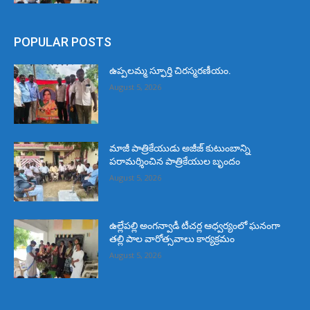
POPULAR POSTS
ఉప్పలమ్మ స్ఫూర్తి చిరస్మరణీయం.
August 5, 2026
మాజీ పాత్రికేయుడు అజీజ్ కుటుంబాన్ని
పరామర్శించిన పాత్రికేయుల బృందం
August 5, 2026
ఉల్లేపల్లి అంగన్వాడీ టీచర్ల ఆధ్వర్యంలో ఘనంగా
తల్లి పాల వారోత్సవాలు కార్యక్రమం
August 5, 2026