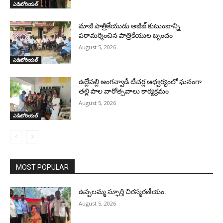
ఎడిటోరియల్
మాజీ పాత్రికేయుడు అజీజ్ కుటుంబాన్ని
పరామర్శించిన పాత్రికేయుల బృందం
August 5, 2026
ఎడిటోరియల్
ఉల్లేపల్లి అంగన్వాడీ టీచర్ల ఆధ్వర్యంలో ఘనంగా
తల్లి పాల వారోత్సవాలు కార్యక్రమం
August 5, 2026
ఎడిటోరియల్
MOST POPULAR
ఉప్పలమ్మ స్ఫూర్తి చిరస్మరణీయం.
August 5, 2026