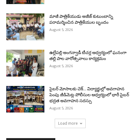
మాజీ పాత్రికేయుడు అజీజ్ కుటుంబాన్ని
పరామర్శించిన పాత్రికేయుల బృందం
August 5, 2026
ఉల్లేపల్లి అంగన్వాడీ టీచర్ల ఆధ్వర్యంలో ఘనంగా
తల్లి పాల వారోత్సవాలు కార్యక్రమం
August 5, 2026
సైబర్ మోసాలకు చెక్… విద్యార్థుల్లో అవగాహన
పెంపు జీడిమెట్ల పోలీసుల ఆధ్వర్యంలో భారీ సైబర్
భద్రత అవగాహన సదస్సు
August 5, 2026
Load more