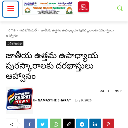
EPAPER
Home
ఎడిటోరియల్
జాతీయ ఉత్తమ ఉపాధ్యాయ పురస్కారాలకు దరఖాస్తులు
ఆహ్వానం
ఎడిటోరియల్
జాతీయ ఉత్తమ ఉపాధ్యాయ
పురస్కారాలకు దరఖాస్తులు
ఆహ్వానం
31
0
By
NAMASTHE BHARAT
July 9, 2026