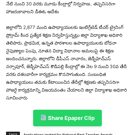
నేటి నుంచి 30 వరకు మూడు కేంద్రాల్లో నిర్వహణ.. తప్పనిసరిగా
హాజరుకావాలని డీఈఓ ఆదేశం
జిల్లాలోని 2,877 మంది ఉపాధ్యాయులకు ఇంటిగ్రేటెడ్ టీచర్ ట్రైనింగ్
ప్రోగ్రామ్‌ కింద ప్రత్యేక శిక్షణ నిర్వహిస్తున్నట్లు జిల్లా విద్యాశాఖ అధికారి
తెలిపారు. ప్రాథమిక, ఉన్నత పాఠశాలల ఉపాధ్యాయులకు బోధనా
నైపుణ్యాల పెంపు, నూతన విద్యా విధానాల అమలుపై ఈ శిక్షణ
అందించనున్నారు. జిల్లాలోని డీపీఎస్ నాచారం, జెడ్పీహెచ్‌ఎస్
నర్సాపూర్, జెడ్పీహెచ్‌ఎస్ కౌడిపల్లి కేంద్రాల్లో ఈ నెల 9 నుంచి 30వ తేదీ
వరకు దశలవారీగా కార్యక్రమం కొనసాగుతుంది. సంబంధిత
ఉపాధ్యాయులు తమకు కేటాయించిన తేదీల్లో శిక్షణకు తప్పనిసరిగా
హాజరై కార్యక్రమాన్ని విజయవంతం చేయాలని జిల్లా విద్యాశాఖ అధికారి
సూచించారు
Share Epaper Clip
TAGS
Applications invited for National Best Teacher Awards