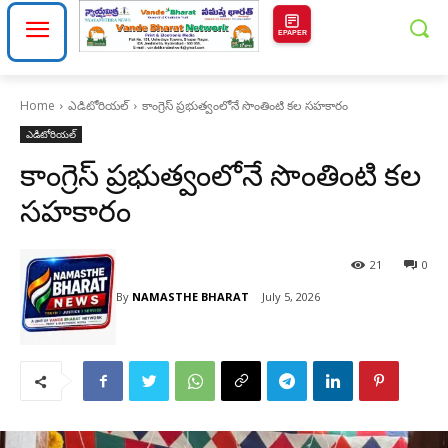
EPAPER
Home
ఎడిటోరియల్
కాంగ్రెస్ ప్రభుత్వంలోనే సొంతింటి కల సహకారం
ఎడిటోరియల్
కాంగ్రెస్ ప్రభుత్వంలోనే సొంతింటి కల
సహకారం
21
0
By
NAMASTHE BHARAT
July 5, 2026