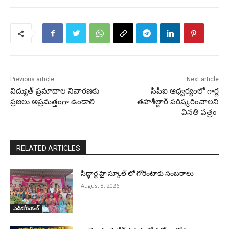
Previous article
Next article
విద్యుత్ ప్రమాదాల నివారణకు
సిపిఐ ఆధ్వర్యంలో గార్ల
ప్రజలు అప్రమత్తంగా ఉండాలి
తహశీల్దార్ పరిష్కరించాలని
వినతి పత్రం
RELATED ARTICLES
సిద్ధార్థ హై స్కూల్ లో గోరింటాకు సంబరాలు
August 8, 2026
ఎడిటోరియల్