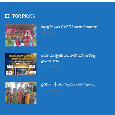
EDITOR PICKS
సిద్ధార్థ హై స్కూల్ లో గోరింటాకు సంబరాలు
August 8, 2026
బయో మాగ్నెటిక్ పరుపుతో ఎన్నో ఆరోగ్య
ప్రయోజనాలు
August 8, 2026
వైభవంగా శ్రీరామ హృదయ కళశ పూజలు
August 8, 2026