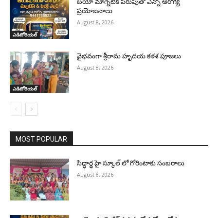
బయో మాగ్నెటిక్ పరుపుతో ఎన్నో ఆరోగ్య
ప్రయోజనాలు
August 8, 2026
ఎడిటోరియల్
వైభవంగా శ్రీరామ హృదయ కళశ పూజలు
August 8, 2026
ఎడిటోరియల్
MOST POPULAR
సిద్ధార్థ హై స్కూల్ లో గోరింటాకు సంబరాలు
August 8, 2026