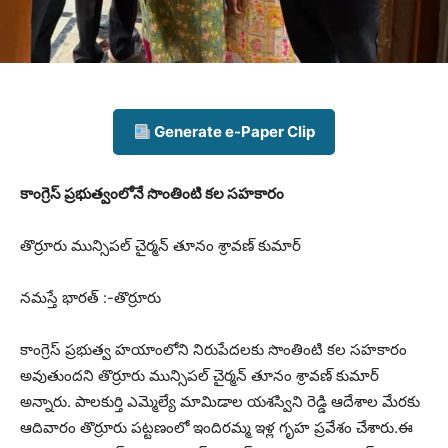
Generate e-Paper Clip
కాంగ్రెస్ ప్రభుత్వంలోనే సొంతింటి కల సహకారం
తొర్రూరు మున్సిపల్ చైర్మన్ తూనం శ్రావణ్ కుమార్
నమస్తే భారత్ :-తొర్రూరు
కాంగ్రెస్ ప్రభుత్వ హయాంలోని నిరుపేదలకు సొంతింటి కల సహకారం
అవుతుందని తొర్రూరు మున్సిపల్ చైర్మన్ తూనం శ్రావణ్ కుమార్
అన్నారు. పాలకుర్తి ఎమ్మెల్యే మామిడాల యశస్విని రెడ్డి ఆదేశాల మేరకు
ఆదివారం తొర్రూరు పట్టణంలో ఇందిరమ్మ ఇళ్ల గృహ ప్రవేశం చేశారు.ఈ