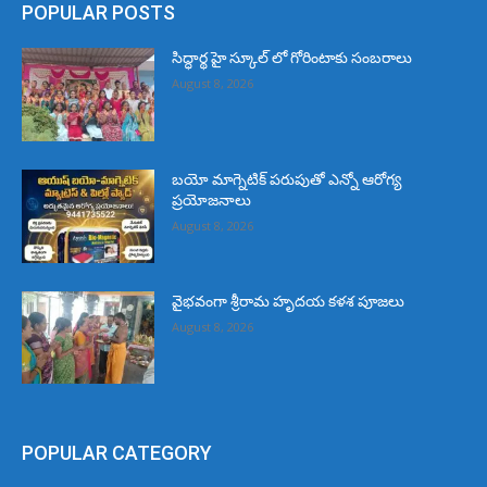
POPULAR POSTS
సిద్ధార్థ హై స్కూల్ లో గోరింటాకు సంబరాలు
August 8, 2026
బయో మాగ్నెటిక్ పరుపుతో ఎన్నో ఆరోగ్య
ప్రయోజనాలు
August 8, 2026
వైభవంగా శ్రీరామ హృదయ కళశ పూజలు
August 8, 2026
POPULAR CATEGORY