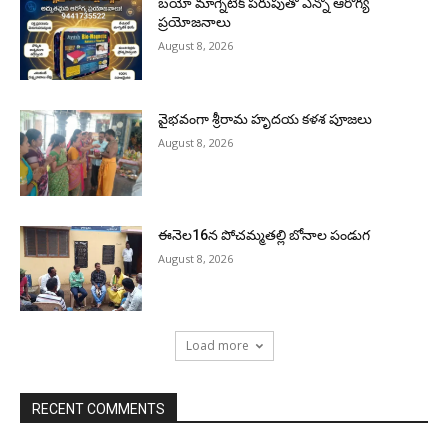
బయో మాగ్నెటిక్ పరుపుతో ఎన్నో ఆరోగ్య
ప్రయోజనాలు
August 8, 2026
వైభవంగా శ్రీరామ హృదయ కళశ పూజలు
August 8, 2026
ఈనెల16న పోచమ్మతల్లి బోనాల పండుగ
August 8, 2026
Load more
RECENT COMMENTS