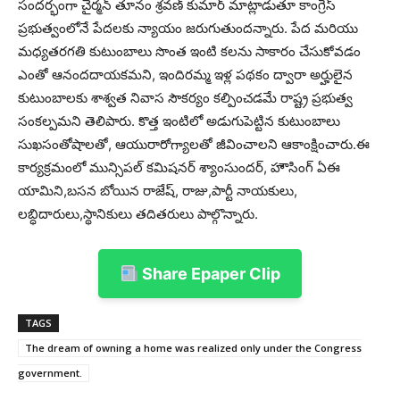
సందర్భంగా చైర్మన్ తూనం శ్రవణ్ కుమార్ మాట్లాడుతూ కాంగ్రెస్
ప్రభుత్వంలోనే పేదలకు న్యాయం జరుగుతుందన్నారు. పేద మరియు
మధ్యతరగతి కుటుంబాలు సొంత ఇంటి కలను సాకారం చేసుకోవడం
ఎంతో ఆనందదాయకమని, ఇందిరమ్మ ఇళ్ల పథకం ద్వారా అర్హులైన
కుటుంబాలకు శాశ్వత నివాస సౌకర్యం కల్పించడమే రాష్ట్ర ప్రభుత్వ
సంకల్పమని తెలిపారు. కొత్త ఇంటిలో అడుగుపెట్టిన కుటుంబాలు
సుఖసంతోషాలతో, ఆయురారోగ్యాలతో జీవించాలని ఆకాంక్షించారు.ఈ
కార్యక్రమంలో మున్సిపల్ కమిషనర్ శ్యాంసుందర్, హౌసింగ్ ఏఈ
యామిని,బసన బోయిన రాజేష్, రాజు,పార్టీ నాయకులు,
లబ్ధిదారులు,స్థానికులు తదితరులు పాల్గొన్నారు.
Share Epaper Clip
TAGS
The dream of owning a home was realized only under the Congress
government.