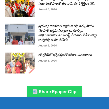
సుఖసంతోషాలతో ఉండాలి: కూన శ్రీశైలం గౌడ్
August 8, 2026
ప్రభుత్వ భూముల ఆక్రమణలపై ఉక్కుపాదం
మోపాలి అక్రమ నిర్మాణాలు కూల్చి..
ఆక్రమణదారులను అరెస్ట్ చేయాలి: సీపీఐ జిల్లా
కార్యదర్శి ఉమా మహేష్
August 8, 2026
కలెక్టరేట్‌లో భక్తిశ్రద్ధలతో బోనాల సంబరాలు
August 8, 2026
Share Epaper Clip