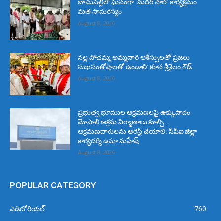
బాచుపల్లిలో ఘనంగా ‘మదర్ సాల్’ కార్యక్రమం
మత సామరస్యం
August 8, 2026
నల్ల పోచమ్మ అమ్మవారి ఆశీస్సులతో ప్రజలు
సుఖసంతోషాలతో ఉండాలి: కూన శ్రీశైలం గౌడ్
August 8, 2026
ప్రభుత్వ భూముల ఆక్రమణలపై ఉక్కుపాదం
మోపాలి అక్రమ నిర్మాణాలు కూల్చి..
ఆక్రమణదారులను అరెస్ట్ చేయాలి: సీపీఐ జిల్లా
కార్యదర్శి ఉమా మహేష్
August 8, 2026
POPULAR CATEGORY
ఎడిటోరియల్
760