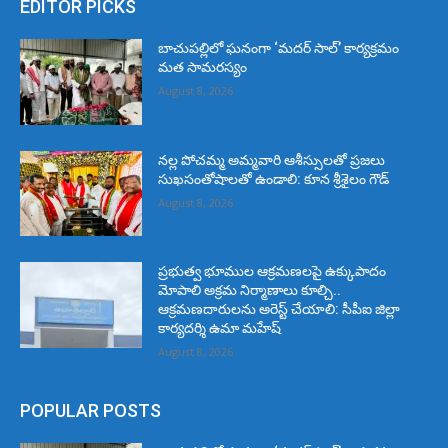
EDITOR PICKS
బాచుపల్లిలో ఘనంగా ‘మదర్ సాల్’ కార్యక్రమం
మత సామరస్యం
August 8, 2026
నల్ల పోచమ్మ అమ్మవారి ఆశీస్సులతో ప్రజలు
సుఖసంతోషాలతో ఉండాలి: కూన శ్రీశైలం గౌడ్
August 8, 2026
ప్రభుత్వ భూముల ఆక్రమణలపై ఉక్కుపాదం
మోపాలి అక్రమ నిర్మాణాలు కూల్చి..
ఆక్రమణదారులను అరెస్ట్ చేయాలి: సీపీఐ జిల్లా
కార్యదర్శి ఉమా మహేష్
August 8, 2026
POPULAR POSTS