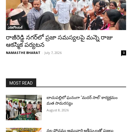
ఎడిటోరియల్
రాజీరెడ్డి నగర్‌లో ప్రజా సమస్యలపై మన్నె రాజు
ఆకస్మిక పర్యటన
NAMASTHE BHARAT
-
July 7, 2026
0
MOST READ
బాచుపల్లిలో ఘనంగా ‘మదర్ సాల్’ కార్యక్రమం
మత సామరస్యం
August 8, 2026
నల్ల పోచమ్మ అమ్మవారి ఆశీస్సులతో ప్రజలు