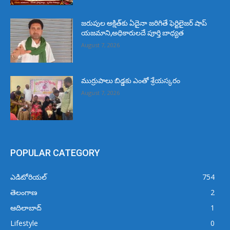
జరుపుల అక్షిత్‌కు ఏదైనా జరిగితే ఫెర్టిలైజర్ షాప్
యజమాని,అధికారులదే పూర్తి బాధ్యత
August 7, 2026
ముర్రుపాలు బిడ్డకు ఎంతో శ్రేయస్కరం
August 7, 2026
POPULAR CATEGORY
ఎడిటోరియల్
754
తెలంగాణ
2
ఆదిలాబాద్
1
Lifestyle
0