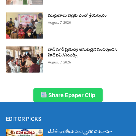
ముర్రుపాలు బిడ్డకు ఎంతో శ్రేయస్కరం
August 7, 2026
షాద్ నగర్ ప్రభుత్వ ఆసుపత్రిని సందర్శించిన
హెచ్ఐవి /ఎయిడ్స్
August 7, 2026
Share Epaper Clip
EDITOR PICKS
చేనేతే భారతీయ సంస్కృతికి చిరునామా