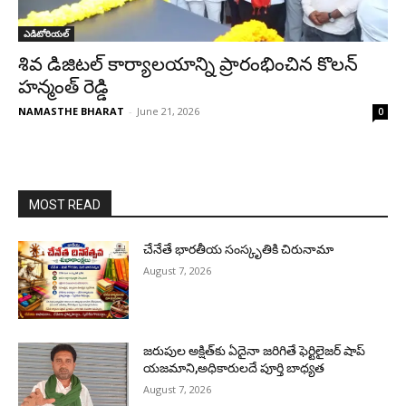
ఎడిటోరియల్
శివ డిజిటల్ కార్యాలయాన్ని ప్రారంభించిన కొలన్
హన్మంత్ రెడ్డి
NAMASTHE BHARAT
-
June 21, 2026
0
MOST READ
చేనేతే భారతీయ సంస్కృతికి చిరునామా
August 7, 2026
జరుపుల అక్షిత్‌కు ఏదైనా జరిగితే ఫెర్టిలైజర్ షాప్
యజమాని,అధికారులదే పూర్తి బాధ్యత
August 7, 2026