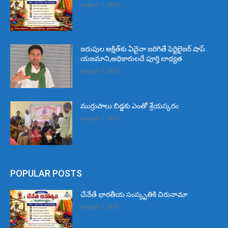
August 7, 2026
జరుపుల అక్షిత్‌కు ఏదైనా జరిగితే ఫెర్టిలైజర్ షాప్
యజమాని,అధికారులదే పూర్తి బాధ్యత
August 7, 2026
ముర్రుపాలు బిడ్డకు ఎంతో శ్రేయస్కరం
August 7, 2026
POPULAR POSTS
చేనేతే భారతీయ సంస్కృతికి చిరునామా
August 7, 2026