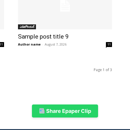
ఎడిటోరియల్
Sample post title 9
Author name
-
August 7, 2026
11
11
Page 1 of 3
Share Epaper Clip