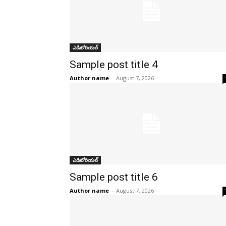
ఎడిటోరియల్
Sample post title 4
Author name
-
August 7, 2026
ఎడిటోరియల్
Sample post title 6
Author name
-
August 7, 2026