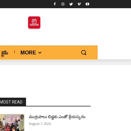
EPAPER
క్రైమ్
MORE
MOST READ
ముర్రుపాలు బిడ్డకు ఎంతో శ్రేయస్కరం
August 7, 2026