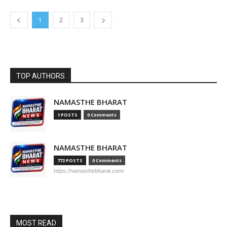
1
2
3
TOP AUTHORS
NAMASTHE BHARAT
1 POSTS
0 Comments
NAMASTHE BHARAT
772 POSTS
0 Comments
https://namasthebharat.com/
MOST READ