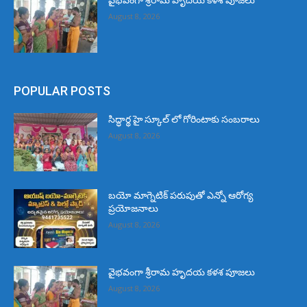
వైభవంగా శ్రీరామ హృదయ కళశ పూజలు
August 8, 2026
POPULAR POSTS
సిద్ధార్థ హై స్కూల్ లో గోరింటాకు సంబరాలు
August 8, 2026
బయో మాగ్నెటిక్ పరుపుతో ఎన్నో ఆరోగ్య
ప్రయోజనాలు
August 8, 2026
వైభవంగా శ్రీరామ హృదయ కళశ పూజలు
August 8, 2026