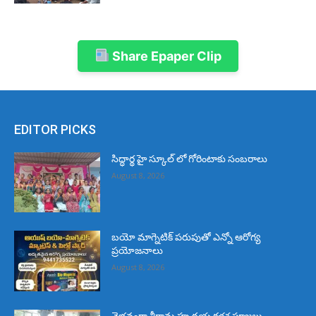
Share Epaper Clip
EDITOR PICKS
సిద్ధార్థ హై స్కూల్ లో గోరింటాకు సంబరాలు
August 8, 2026
బయో మాగ్నెటిక్ పరుపుతో ఎన్నో ఆరోగ్య
ప్రయోజనాలు
August 8, 2026