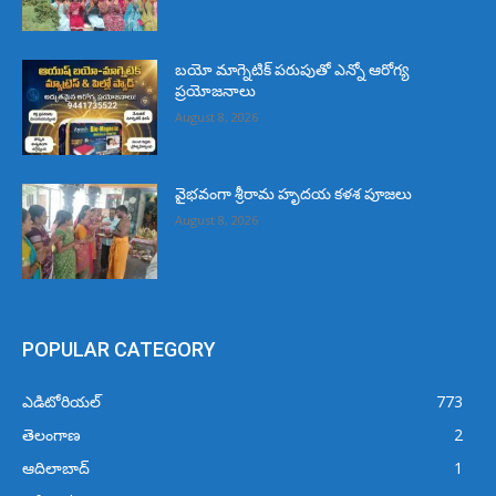
బయో మాగ్నెటిక్ పరుపుతో ఎన్నో ఆరోగ్య
ప్రయోజనాలు
August 8, 2026
వైభవంగా శ్రీరామ హృదయ కళశ పూజలు
August 8, 2026
POPULAR CATEGORY
ఎడిటోరియల్
773
తెలంగాణ
2
ఆదిలాబాద్
1