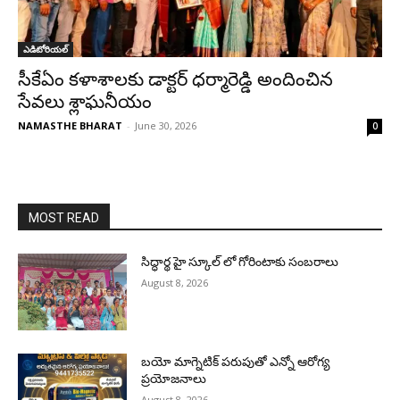
ఎడిటోరియల్
సీకేఏం కళాశాలకు డాక్టర్ ధర్మారెడ్డి అందించిన
సేవలు శ్లాఘనీయం
NAMASTHE BHARAT
-
June 30, 2026
0
MOST READ
సిద్ధార్థ హై స్కూల్ లో గోరింటాకు సంబరాలు
August 8, 2026
బయో మాగ్నెటిక్ పరుపుతో ఎన్నో ఆరోగ్య
ప్రయోజనాలు
August 8, 2026