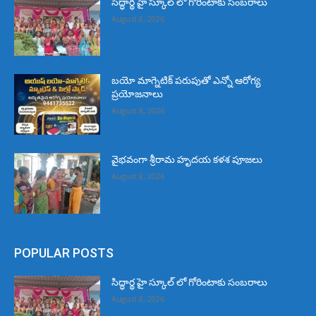
సిద్ధార్థ హై స్కూల్ లో గోరింటాకు సంబరాలు
August 8, 2026
బయో మాగ్నెటిక్ పరుపుతో ఎన్నో ఆరోగ్య
ప్రయోజనాలు
August 8, 2026
వైభవంగా శ్రీరామ హృదయ కళశ పూజలు
August 8, 2026
POPULAR POSTS
సిద్ధార్థ హై స్కూల్ లో గోరింటాకు సంబరాలు
August 8, 2026