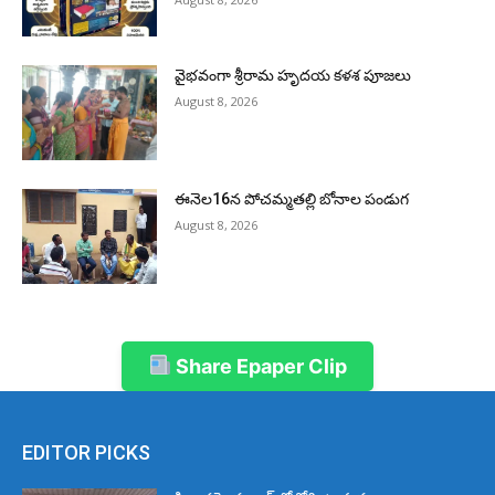
వైభవంగా శ్రీరామ హృదయ కళశ పూజలు
August 8, 2026
ఈనెల16న పోచమ్మతల్లి బోనాల పండుగ
August 8, 2026
Share Epaper Clip
EDITOR PICKS