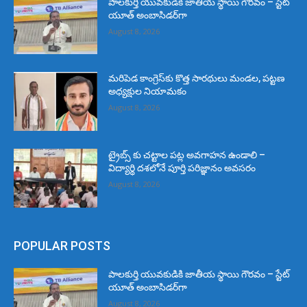
పాలకుర్తి యువకుడికి జాతీయ స్థాయి గౌరవం – స్టేట్
యూత్ అంబాసిడర్‌గా
August 8, 2026
మరిపెడ కాంగ్రెస్‌కు కొత్త సారథులు మండల, పట్టణ
అధ్యక్షుల నియామకం
August 8, 2026
ట్రైబ్స్ కు చట్టాల పట్ల అవగాహన ఉండాలి –
విద్యార్థి దశలోనే పూర్తి పరిజ్ఞానం అవసరం
August 8, 2026
POPULAR POSTS
పాలకుర్తి యువకుడికి జాతీయ స్థాయి గౌరవం – స్టేట్
యూత్ అంబాసిడర్‌గా
August 8, 2026