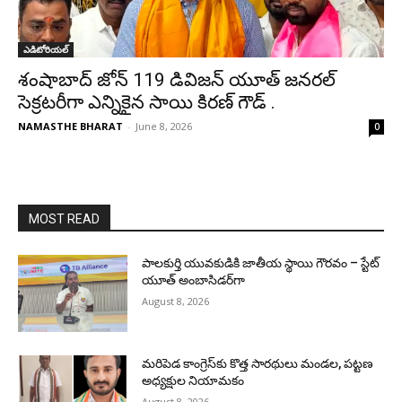
ఎడిటోరియల్
శంషాబాద్ జోన్ 119 డివిజన్ యూత్ జనరల్
సెక్రటరీగా ఎన్నికైన సాయి కిరణ్ గౌడ్ .
NAMASTHE BHARAT
-
June 8, 2026
0
MOST READ
పాలకుర్తి యువకుడికి జాతీయ స్థాయి గౌరవం – స్టేట్
యూత్ అంబాసిడర్‌గా
August 8, 2026
మరిపెడ కాంగ్రెస్‌కు కొత్త సారథులు మండల, పట్టణ
అధ్యక్షుల నియామకం
August 8, 2026