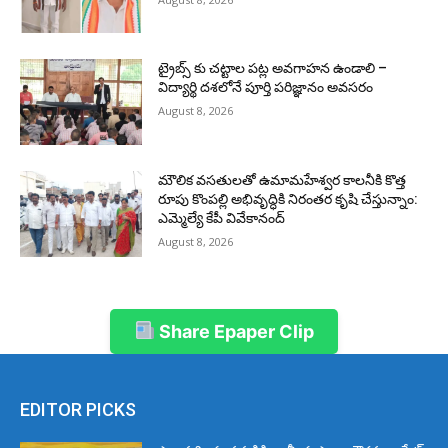
ట్రైబ్స్ కు చట్టాల పట్ల అవగాహన ఉండాలి –
విద్యార్థి దశలోనే పూర్తి పరిజ్ఞానం అవసరం
August 8, 2026
మౌలిక వసతులతో ఉమామహేశ్వర కాలనీకి కొత్త
రూపు కొంపల్లి అభివృద్ధికి నిరంతర కృషి చేస్తున్నాం:
ఎమ్మెల్యే కేపీ వివేకానంద్
August 8, 2026
Share Epaper Clip
EDITOR PICKS