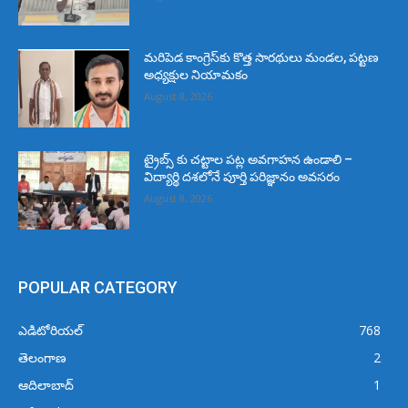
మరిపెడ కాంగ్రెస్‌కు కొత్త సారథులు మండల, పట్టణ
అధ్యక్షుల నియామకం
August 8, 2026
ట్రైబ్స్ కు చట్టాల పట్ల అవగాహన ఉండాలి –
విద్యార్థి దశలోనే పూర్తి పరిజ్ఞానం అవసరం
August 8, 2026
POPULAR CATEGORY
ఎడిటోరియల్
768
తెలంగాణ
2
ఆదిలాబాద్
1