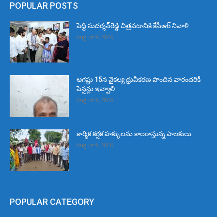
POPULAR POSTS
పెద్ది సుదర్శన్‌రెడ్డి చిత్రపటానికి కేసీఆర్‌ నివాళి
August 9, 2026
ఆగష్టు 15న వైకల్య ధ్రువీకరణ పొందిన వారందరికీ
పెన్షన్లు ఇవ్వాలి
August 9, 2026
కార్మిక కర్షక హక్కులను కాలరాస్తున్న పాలకులు
August 9, 2026
POPULAR CATEGORY