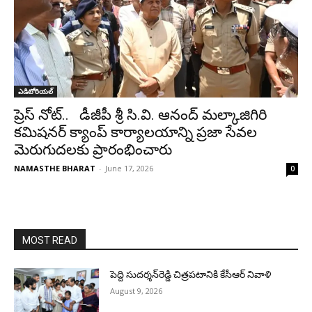
ఎడిటోరియల్
ప్రెస్ నోట్.. డీజీపీ శ్రీ సి.వి. ఆనంద్ మల్కాజిగిరి
కమిషనర్ క్యాంప్ కార్యాలయాన్ని ప్రజా సేవల
మెరుగుదలకు ప్రారంభించారు
NAMASTHE BHARAT
-
June 17, 2026
0
MOST READ
పెద్ది సుదర్శన్‌రెడ్డి చిత్రపటానికి కేసీఆర్‌ నివాళి
August 9, 2026