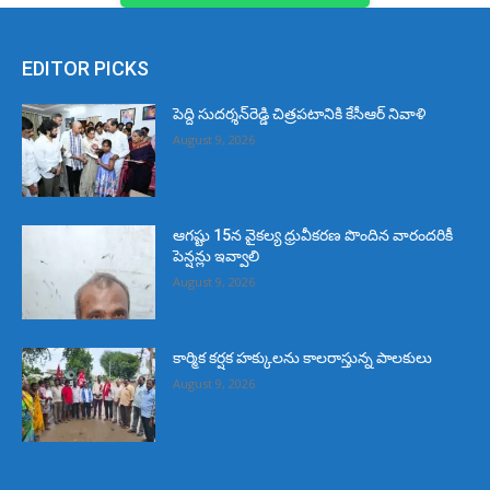
EDITOR PICKS
పెద్ది సుదర్శన్‌రెడ్డి చిత్రపటానికి కేసీఆర్‌ నివాళి
August 9, 2026
ఆగష్టు 15న వైకల్య ధ్రువీకరణ పొందిన వారందరికీ
పెన్షన్లు ఇవ్వాలి
August 9, 2026
కార్మిక కర్షక హక్కులను కాలరాస్తున్న పాలకులు
August 9, 2026