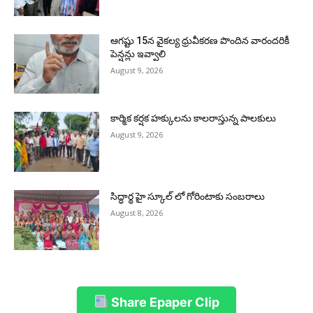
ఆగష్టు 15న వైకల్య ధ్రువీకరణ పొందిన వారందరికీ
పెన్షన్లు ఇవ్వాలి
August 9, 2026
కార్మిక కర్షక హక్కులను కాలరాస్తున్న పాలకులు
August 9, 2026
సిద్ధార్థ హై స్కూల్ లో గోరింటాకు సంబరాలు
August 8, 2026
Share Epaper Clip