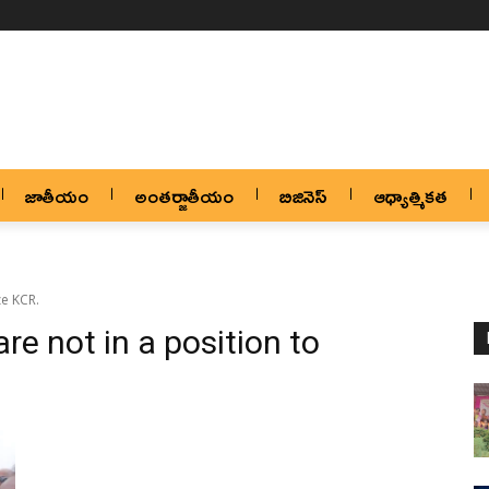
జాతీయం
అంతర్జాతీయం
బిజినెస్
ఆధ్యాత్మికత
ze KCR.
re not in a position to