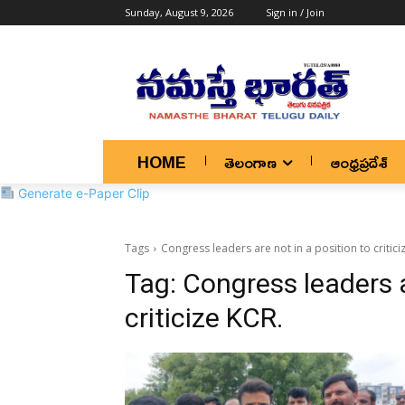
Sunday, August 9, 2026
Sign in / Join
HOME
తెలంగాణ
ఆంధ్రప్రదేశ్
Generate e-Paper Clip
Tags
Congress leaders are not in a position to critici
Tag:
Congress leaders a
criticize KCR.