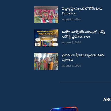
సిద్ధార్థ హై స్కూల్ లో గోరింటాకు
సంబరాలు
August 8, 2026
బయో మాగ్నెటిక్ పరుపుతో ఎన్నో
ఆరోగ్య ప్రయోజనాలు
August 8, 2026
వైభవంగా శ్రీరామ హృదయ కళశ
పూజలు
August 8, 2026
AB