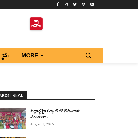
EPAPER
క్రైమ్
MORE
MOST READ
సిద్ధార్థ హై స్కూల్ లో గోరింటాకు
సంబరాలు
August 8, 2026