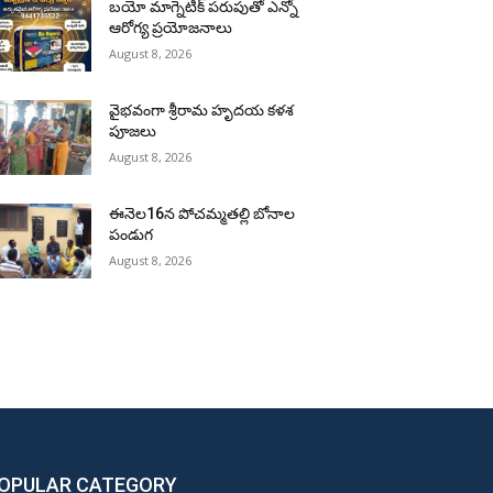
బయో మాగ్నెటిక్ పరుపుతో ఎన్నో
ఆరోగ్య ప్రయోజనాలు
August 8, 2026
వైభవంగా శ్రీరామ హృదయ కళశ
పూజలు
August 8, 2026
ఈనెల16న పోచమ్మతల్లి బోనాల
పండుగ
August 8, 2026
OPULAR CATEGORY