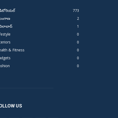
డిటోరియల్
773
ెలంగాణ
2
ిలాబాద్
1
festyle
0
teriors
0
alth & Fitness
0
adgets
0
ashion
0
OLLOW US