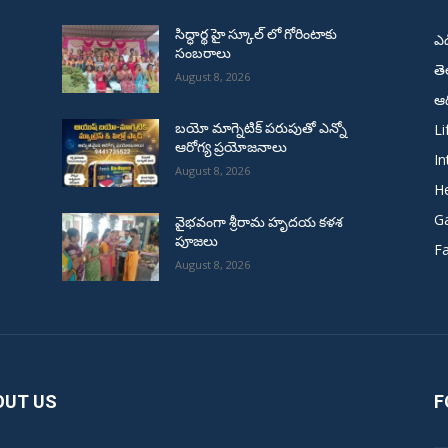
సిద్ధార్థ హై స్కూల్ లో గోరింటాకు
ఎ
సంబరాలు
త
August 8, 2026
ఆద
Li
బయో మాగ్నెటిక్ పరుపుతో ఎన్నో
ఆరోగ్య ప్రయోజనాలు
In
August 8, 2026
He
G
వైభవంగా శ్రీరామ హృదయ కళశ
పూజలు
F
August 8, 2026
OUT US
F