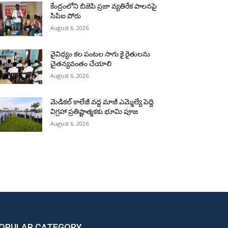
కేంద్రంలోని బిజెపి ప్రజా వ్యతిరేక పాలనపై
సిపిఐ పోరు
August 6, 2026
వైవిధ్యం కల పంటల సాగు కై రైతులను
చైతన్యవంతం చేయాలి
August 6, 2026
మెడికల్ కాలేజీ వద్ద మాజీ ఎమ్మెల్యే పెద్ది
విగ్రహా ప్రతిష్టాత్మకకు భూమి పూజ
August 6, 2026
OPULAR CATEGORY