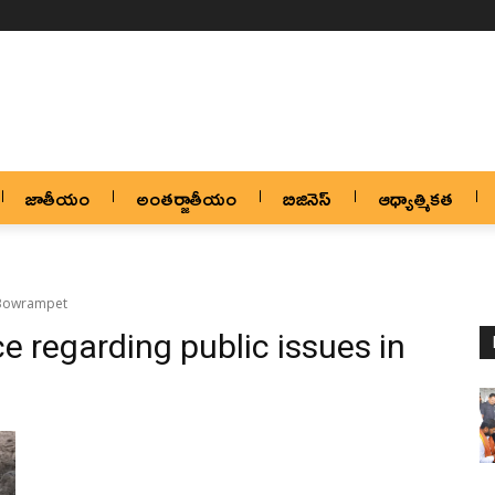
జాతీయం
అంతర్జాతీయం
బిజినెస్
ఆధ్యాత్మికత
n Bowrampet
ce regarding public issues in