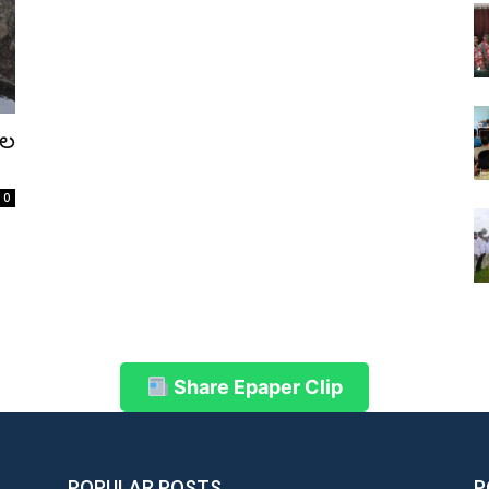
ుల
0
Share Epaper Clip
POPULAR POSTS
P