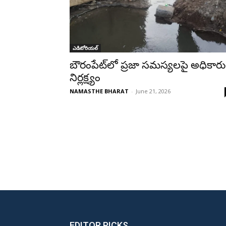
ఎడిటోరియల్
బౌరంపేట్‌లో ప్రజా సమస్యలపై అధికార
నిర్లక్ష్యం
NAMASTHE BHARAT
-
June 21, 2026
EDITOR PICKS