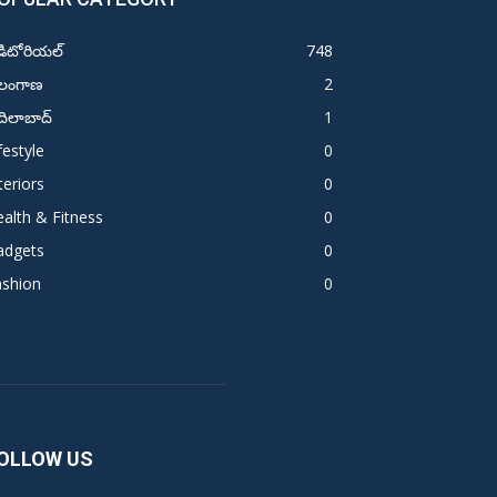
డిటోరియల్
748
ెలంగాణ
2
ిలాబాద్
1
festyle
0
teriors
0
alth & Fitness
0
adgets
0
ashion
0
OLLOW US