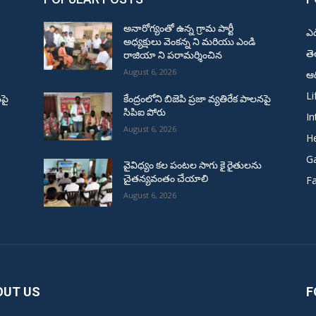
అనారోగ్యంతో ఉన్న గ్రామ పార్టీ
ఎ
అధ్యక్షులు వెంకన్న ని మరియు ఎండి
త
రాజియా ని పరామర్శించిన
August 6, 2026
ఆద
Li
నపై
కేంద్రంలోని బిజెపి ప్రజా వ్యతిరేక పాలనపై
సిపిఐ పోరు
In
August 6, 2026
He
G
వైవిధ్యం కల పంటల సాగు కై రైతులను
చైతన్యవంతం చేయాలి
F
August 6, 2026
OUT US
F