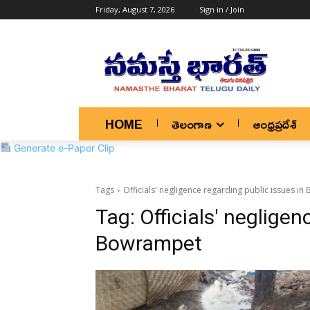
Friday, August 7, 2026
Sign in / Join
HOME
తెలంగాణ
ఆంధ్రప్రదేశ్
Generate e-Paper Clip
Tags
Officials' negligence regarding public issues i
Tag:
Officials' negligen
Bowrampet