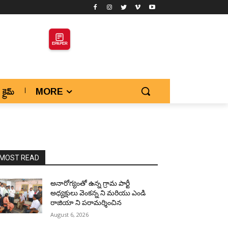
EPAPER
క్రైమ్
MORE
MOST READ
అనారోగ్యంతో ఉన్న గ్రామ పార్టీ
అధ్యక్షులు వెంకన్న ని మరియు ఎండి
రాజియా ని పరామర్శించిన
August 6, 2026