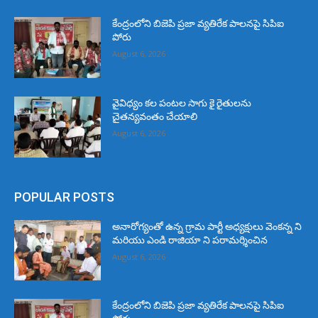
కేంద్రంలోని బిజెపి ప్రజా వ్యతిరేక పాలనపై సిపిఐ
పోరు
August 6, 2026
వైవిధ్యం కల పంటల సాగు కై రైతులను
చైతన్యవంతం చేయాలి
August 6, 2026
POPULAR POSTS
అనారోగ్యంతో ఉన్న గ్రామ పార్టీ అధ్యక్షులు వెంకన్న ని
మరియు ఎండి రాజియా ని పరామర్శించిన
August 6, 2026
కేంద్రంలోని బిజెపి ప్రజా వ్యతిరేక పాలనపై సిపిఐ