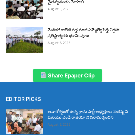
చైతన్యవంతం చేయాలి
August 6, 2026
మెడికల్ కాలేజీ వద్ద మాజీ ఎమ్మెల్యే పెద్ది విగ్రహా
ప్రతిష్టాత్మకకు భూమి పూజ
August 6, 2026
Share Epaper Clip
EDITOR PICKS
అనారోగ్యంతో ఉన్న గ్రామ పార్టీ అధ్యక్షులు వెంకన్న ని
మరియు ఎండి రాజియా ని పరామర్శించిన
August 6, 2026