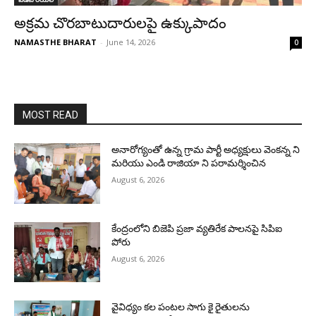
అక్రమ చొరబాటుదారులపై ఉక్కుపాదం
NAMASTHE BHARAT
-
June 14, 2026
0
MOST READ
అనారోగ్యంతో ఉన్న గ్రామ పార్టీ అధ్యక్షులు వెంకన్న ని
మరియు ఎండి రాజియా ని పరామర్శించిన
August 6, 2026
కేంద్రంలోని బిజెపి ప్రజా వ్యతిరేక పాలనపై సిపిఐ
పోరు
August 6, 2026
వైవిధ్యం కల పంటల సాగు కై రైతులను