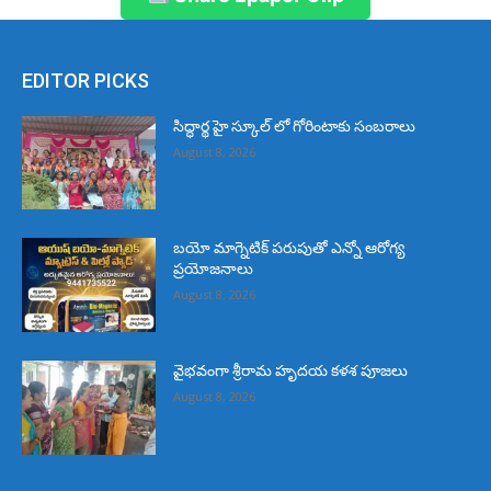
EDITOR PICKS
సిద్ధార్థ హై స్కూల్ లో గోరింటాకు సంబరాలు
August 8, 2026
బయో మాగ్నెటిక్ పరుపుతో ఎన్నో ఆరోగ్య
ప్రయోజనాలు
August 8, 2026
వైభవంగా శ్రీరామ హృదయ కళశ పూజలు
August 8, 2026