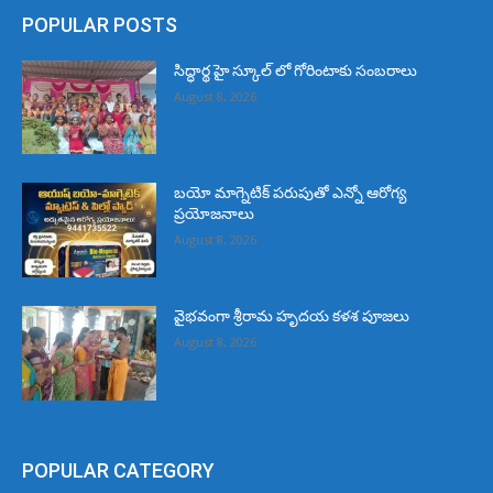
POPULAR POSTS
సిద్ధార్థ హై స్కూల్ లో గోరింటాకు సంబరాలు
August 8, 2026
బయో మాగ్నెటిక్ పరుపుతో ఎన్నో ఆరోగ్య
ప్రయోజనాలు
August 8, 2026
వైభవంగా శ్రీరామ హృదయ కళశ పూజలు
August 8, 2026
POPULAR CATEGORY