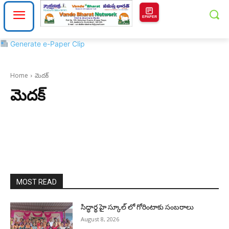
EPAPER
Generate e-Paper Clip
Home
మెదక్
మెదక్
MOST READ
సిద్ధార్థ హై స్కూల్ లో గోరింటాకు సంబరాలు
August 8, 2026