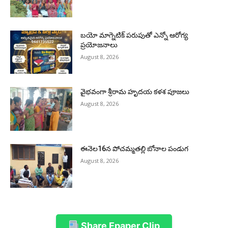
బయో మాగ్నెటిక్ పరుపుతో ఎన్నో ఆరోగ్య
ప్రయోజనాలు
August 8, 2026
వైభవంగా శ్రీరామ హృదయ కళశ పూజలు
August 8, 2026
ఈనెల16న పోచమ్మతల్లి బోనాల పండుగ
August 8, 2026
Share Epaper Clip